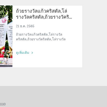
ถ้วยรางวัลแก้วคริสตัล,โล่
รางวัลคริสตัล,ถ้วยรางวัคริ
สตัล,โล่รางวัล
21 ธ.ค. 2565
ถ้วยรางวัลแก้วคริสคัล,โล่รางวัล
คริสตัล,ถ้วยรางวัคริสตัล,โล่รางวัล
ดูเพิ่มเติม
1110