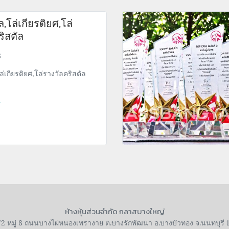
ล,โล่เกียรติยศ,โล่
ริสตัล
8
ล่เกียรติยศ,โล่รางวัลคริสตัล
ห้างหุ้นส่วนจำกัด กลาสบางใหญ่
2 หมู่ 8 ถนนบางไผ่หนองเพรางาย ต.บางรักพัฒนา อ.บางบัวทอง จ.นนทบุรี 1