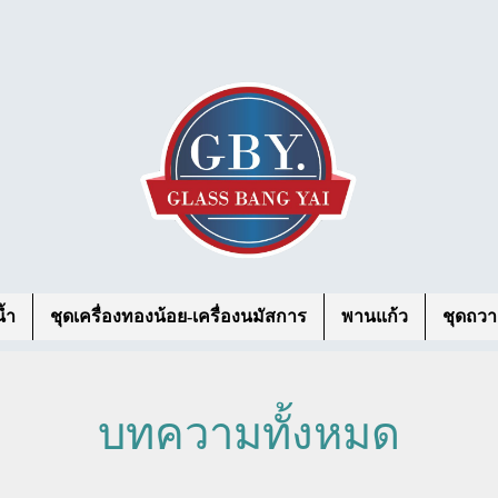
้ำ
ชุดเครื่องทองน้อย-เครื่องนมัสการ
พานแก้ว
ชุดถวา
บทความทั้งหมด