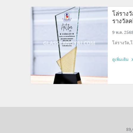
โล่รางวั
รางวัลค
9 พ.ค. 256
โล่รางวัล,โ
ดูเพิ่มเติม
89/