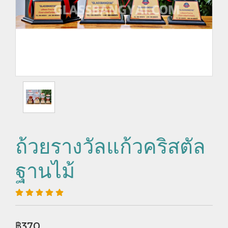
ถ้วยรางวัลแก้วคริสตัล
ฐานไม้
฿370