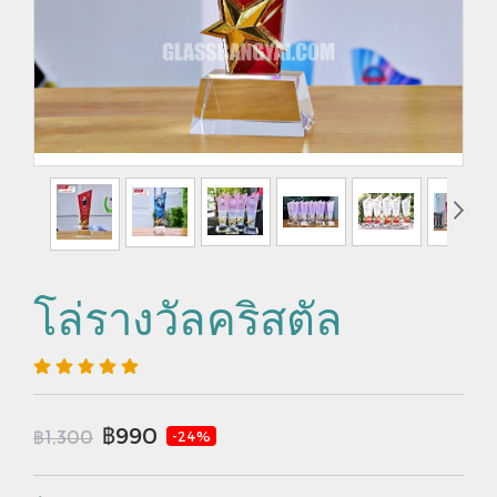
โล่รางวัลคริสตัล
฿990
฿1,300
-24%