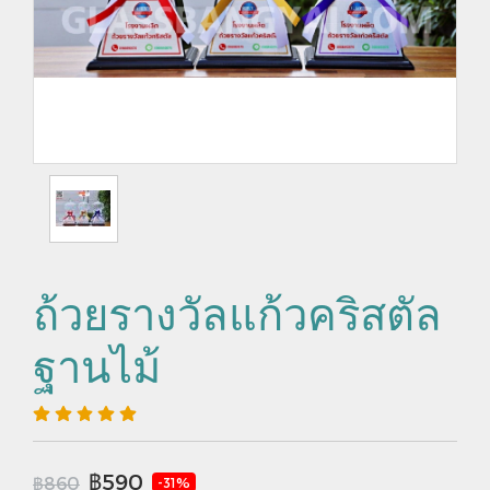
ถ้วยรางวัลแก้วคริสตัล
ฐานไม้
฿590
฿860
-31%