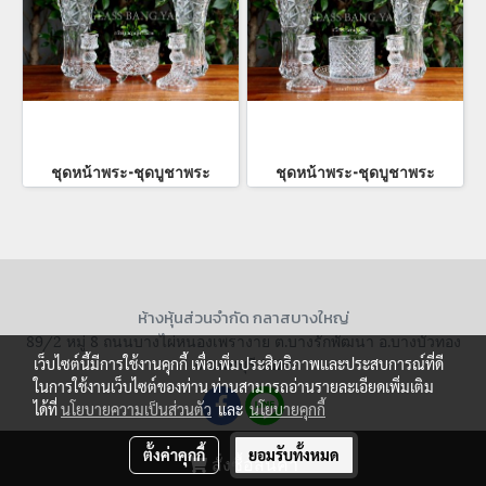
ชุดหน้าพระ-ชุดบูชาพระ
ชุดหน้าพระ-ชุดบูชาพระ
ห้างหุ้นส่วนจำกัด กลาสบางใหญ่
89/2 หมู่ 8 ถนนบางไผ่หนองเพรางาย ต.บางรักพัฒนา อ.บางบัวทอง
จ.นนทบุรี 11110
เว็บไซต์นี้มีการใช้งานคุกกี้ เพื่อเพิ่มประสิทธิภาพและประสบการณ์ที่ดี
ในการใช้งานเว็บไซต์ของท่าน ท่านสามารถอ่านรายละเอียดเพิ่มเติม
ได้ที่
นโยบายความเป็นส่วนตัว
และ
นโยบายคุกกี้
ตั้งค่าคุกกี้
ยอมรับทั้งหมด
สั่งซื้อสินค้า
Powered by
MakeWebEasy.com